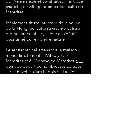
du 19ème siècle et construit sur l’antique
chapelle du village, premier lieu culte de
Maredret.
Idéalement située, au cœur de la Vallée
de la Molignée, cette ravissante bâtisse
promet authenticité, calme et sérénité
pour un séjour en pleine nature.
Le sentier vicinal attenant à la maison
mène directement à l’Abbaye de
Maredret et à l’Abbaye de Maredsous,
point de départ de nombreuses balades
sur le Ravel et dans le bois de Denée.
La dame au fagot est une invitation à la
découverte de paysages enchanteurs où le
temps semble s’être arrêté.
La
Dame
au fagot
11/13 Rue des Artisans